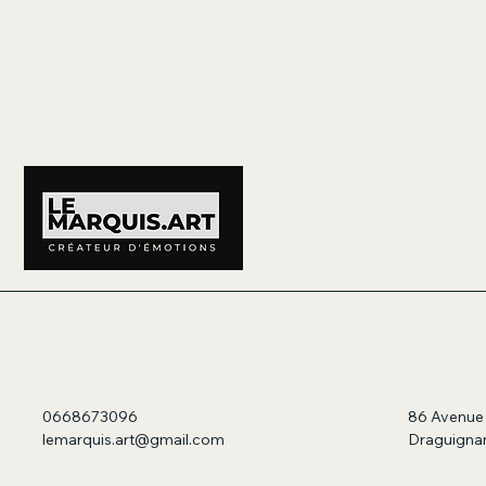
0668673096
86 Avenue 
lemarquis.art@gmail.com
Draguignan